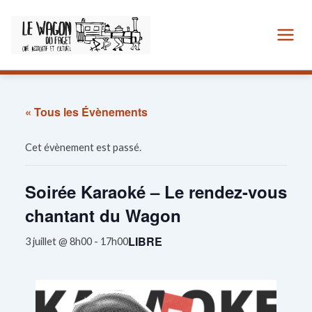
Aller
au
contenu
« Tous les Évènements
Cet évènement est passé.
Soirée Karaoké – Le rendez-vous
chantant du Wagon
LIBRE
3 juillet @ 8h00
-
17h00