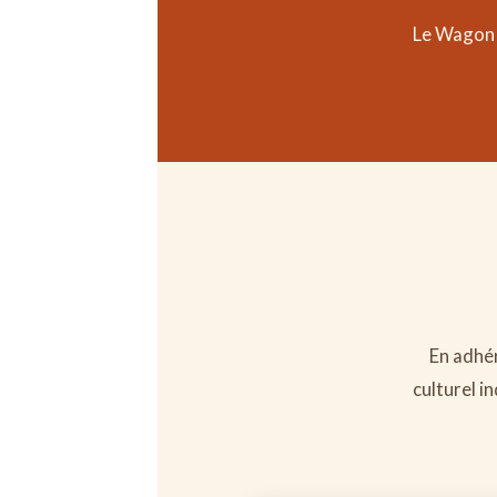
Le Wagon 
En adhér
culturel i